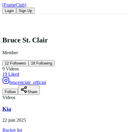
[FrameClub]
Login
Sign Up
Bruce St. Clair
Member
12
Followers
18
Following
9
Videos
19
Liked
brucestclair_official
Follow
Share
Videos
Kia
22 juin 2025
Bucket list