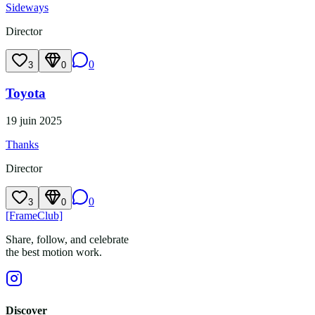
Sideways
Director
0
3
0
Toyota
19 juin 2025
Thanks
Director
0
3
0
[FrameClub]
Share, follow, and celebrate
the best motion work.
Discover